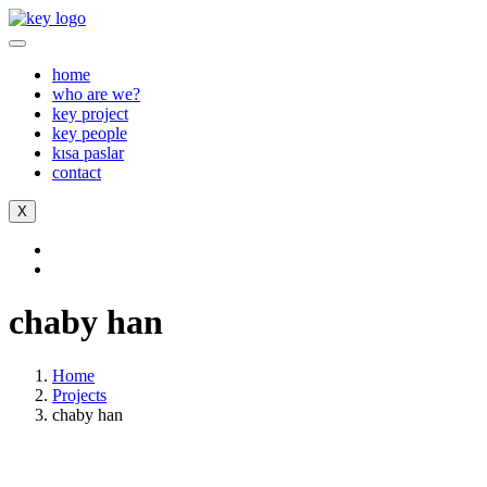
home
who are we?
key project
key people
kısa paslar
contact
X
chaby han
Home
Projects
chaby han